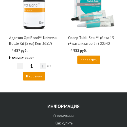
Адгезив OptiBond™ Universal
Силер Tubli-Seal™ (база 15
Bottle Kit (5 мл) Kerr 36519
г+ катализатор 5 г) 00340
4 687 руб.
4 983 руб.
Наличие:
много
Запросить
шт
В корзину
ИНФОРМАЦИЯ
О компании
Как купить