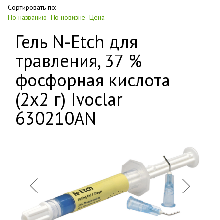
Сортировать по:
По названию
По новизне
Цена
Гель N-Etch для
травления, 37 %
фосфорная кислота
(2х2 г) Ivoclar
630210AN