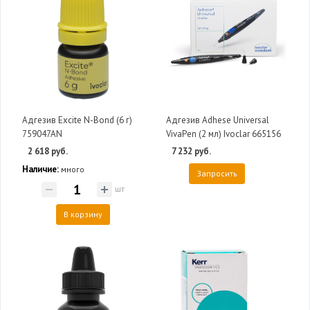
Адгезив Excite N-Bond (6 г)
Адгезив Adhese Universal
759047AN
VivaPen (2 мл) Ivoclar 665156
2 618 руб.
7 232 руб.
Наличие:
много
Запросить
шт
В корзину