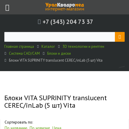
+7 (343) 204 73 37
Главная страница
Каталог
3D технологии и рентген
Система CAD/CAM
Блоки и диски
Блоки VITA SUPRINITY translucent CEREC/inLab (5 шт) Vita
Блоки VITA SUPRINITY translucent
CEREC/inLab (5 шт) Vita
Сортировать по:
По названию
По новизне
Цена