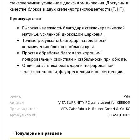
стеклокерамики усиленное диоксидом циркония. Доступны в
качестве блоков в двух степенях транслюцентности (T, HT).
Преимущества
Высокая надежность благодаря стеклокерамической
матрице, усиленной диоксидом циркония.
Точные результаты благодаря стабильности
керамических блоков в области края.
Простая обработка благодаря хорошим
полировальным свойствам и стабильности при обжиге.
Отличная эстетика благодаря интегрированной
транслюцентности, флуоресценции и опалесценции.
Бренд
Vita
Артикул
VITA SUPRINITY PC translucent for CEREC-5
Производитель
VITA Zahnfabrik H. Rauter GmbH & Co. KG
Артикул хар-ки
EC4S010001
Популярные в разделе