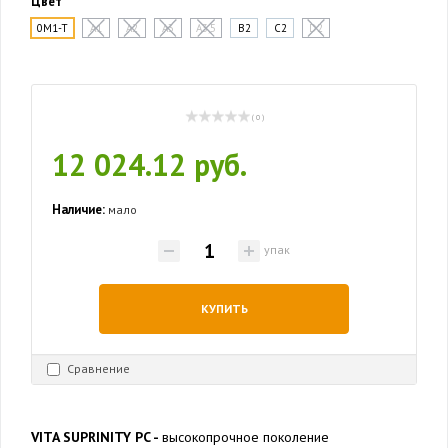
Цвет
0M1-T
A1
A2
A3
A3,5
B2
C2
D2
( 0 )
12 024.12 руб.
Наличие:
мало
упак
КУПИТЬ
Сравнение
VITA SUPRINITY PC -
высокопрочное поколение