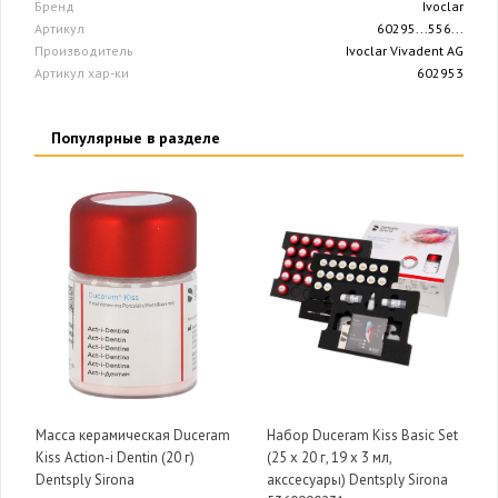
Бренд
Ivoclar
Артикул
60295...556...
Производитель
Ivoclar Vivadent AG
Артикул хар-ки
602953
Популярные в разделе
Масса керамическая Duceram
Набор Duceram Kiss Basic Set
Kiss Action-i Dentin (20 г)
(25 х 20 г, 19 х 3 мл,
Dentsply Sirona
акссесуары) Dentsply Sirona