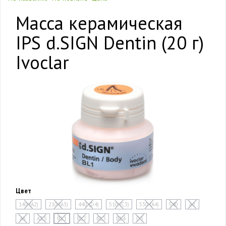
Масса керамическая
IPS d.SIGN Dentin (20 г)
Ivoclar
Цвет
140 (A2)
210 (A3)
440 (D4)
510 (C3)
530 (A4)
540
A2
A3
A3,5
BL1
BL2
BL3
BL4
D3