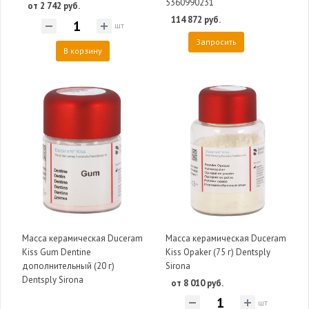
5360990231
от 2 742 руб.
114 872 руб.
шт
Запросить
В корзину
Масса керамическая Duceram
Масса керамическая Duceram
Kiss Gum Dentine
Kiss Opaker (75 г) Dentsply
дополнительный (20 г)
Sirona
Dentsply Sirona
от 8 010 руб.
шт