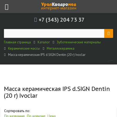
+7 (343) 204 73 37
Главная страница
Каталог
Зуботехнические материалы
Керамические массы
Металлокерамика
Масса керамическая IPS d.SIGN Dentin (20 г) Ivoclar
Масса керамическая IPS d.SIGN Dentin
(20 г) Ivoclar
Сортировать по:
По названию
По новизне
Цена