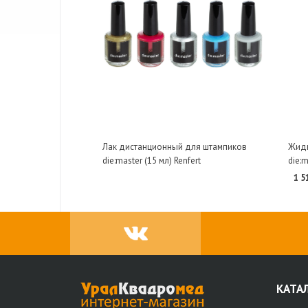
Лак дистанционный для штампиков
Жидк
die:master (15 мл) Renfert
die:m
1 5
КАТА