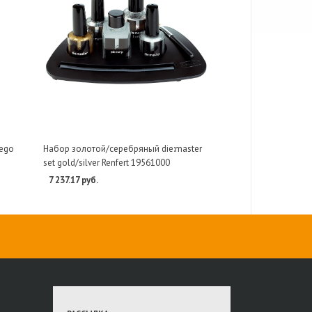
Bego
Набор золотой/серебряный die:master
set gold/silver Renfert 19561000
7 237.17 руб.