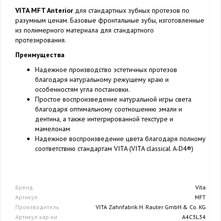
VITA MFT Anterior
для стандартных зубных протезов по
разумным ценам. Базовые фронтальные зубы, изготовленные
из полимерного материала для стандартного
протезирования.
Преимущества
Надежное производство эстетичных протезов
благодаря натуральному режущему краю и
особенностям угла постановки.
Простое воспроизведение натуральной игры света
благодаря оптимальному соотношению эмали и
дентина, а также интегрированной текстуре и
мамелонам
Надежное воспроизведение цвета благодаря полному
соответствию стандартам VITA (VITA classical A-D4®)
Бренд
Vita
Артикул
MFT
Производитель
VITA Zahnfabrik H. Rauter GmbH & Co. KG
Артикул хар-ки
A4C3L34