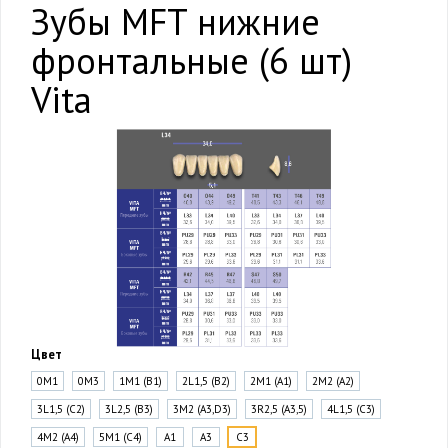
Зубы MFT нижние
фронтальные (6 шт)
Vita
Цвет
0M1
0M3
1M1 (B1)
2L1,5 (B2)
2M1 (A1)
2M2 (A2)
3L1,5 (C2)
3L2,5 (B3)
3M2 (A3,D3)
3R2,5 (A3,5)
4L1,5 (C3)
4M2 (A4)
5M1 (C4)
A1
A3
C3