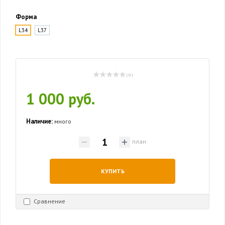
Форма
L34
L37
( 0 )
1 000 руб.
Наличие:
много
план
КУПИТЬ
Сравнение