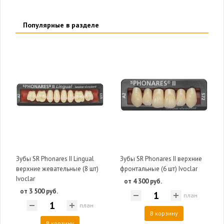
Популярные в разделе
Зубы SR Phonares II Lingual
Зубы SR Phonares II верхние
верхние жевательные (8 шт)
фронтальные (6 шт) Ivoclar
Ivoclar
от 4 300 руб.
от 3 500 руб.
план
план
В корзину
В корзину