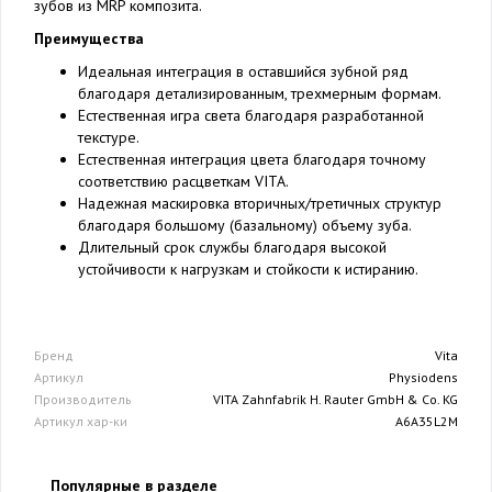
зубов из MRP композита.
Преимущества
Идеальная интеграция в оставшийся зубной ряд
благодаря детализированным, трехмерным формам.
Естественная игра света благодаря разработанной
текстуре.
Естественная интеграция цвета благодаря точному
соответствию расцветкам VITA.
Надежная маскировка вторичных/третичных структур
благодаря большому (базальному) объему зуба.
Длительный срок службы благодаря высокой
устойчивости к нагрузкам и стойкости к истиранию.
Бренд
Vita
Артикул
Physiodens
Производитель
VITA Zahnfabrik H. Rauter GmbH & Co. KG
Артикул хар-ки
A6A35L2M
Популярные в разделе