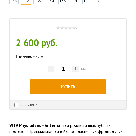
L1S
L2M
L3M
L4M
L5M
L6L
L7L
L8L
( 0 )
2 600 руб.
Наличие:
много
план
КУПИТЬ
Сравнение
VITA Physiodens - Anterior
для реалистичных зубных
протезов. Премиальная линейка реалистичных фронтальных