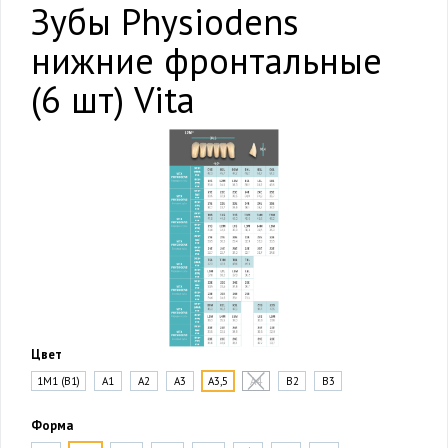
Зубы Physiodens
нижние фронтальные
(6 шт) Vita
Цвет
1M1 (B1)
A1
A2
A3
A3,5
A4
B2
B3
Форма