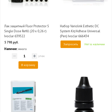
Лак защитный Fluor Protector S
Набор Variolink Esthetic DC
Single Dose Refill (20 х 0,26 г)
System Kit/Adhese Universal
Ivoclar 639522
(Pen) Ivoclar 666434
5 798 руб.
Запросить
Нет в наличии
Наличие:
много
упак
В корзину