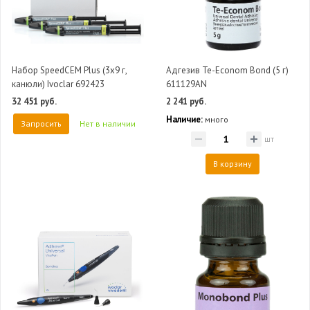
Набор SpeedCEM Plus (3x9 г,
Адгезив Te-Econom Bond (5 г)
канюли) Ivoclar 692423
611129AN
32 451 руб.
2 241 руб.
Наличие:
много
Запросить
Нет в наличии
шт
В корзину