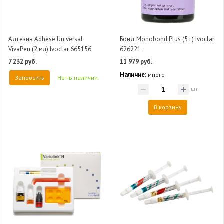
Адгезив Adhese Universal
Бонд Monobond Plus (5 г) Ivoclar
VivaPen (2 мл) Ivoclar 665156
626221
7 232 руб.
11 979 руб.
Наличие:
много
Запросить
Нет в наличии
шт
В корзину