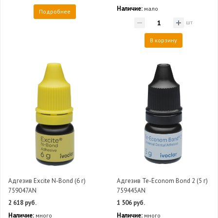
Наличие:
мало
Подробнее
шт
В корзину
Адгезив Excite N-Bond (6 г)
Адгезив Te-Econom Bond 2 (5 г)
759047AN
759445AN
2 618 руб.
1 506 руб.
Наличие:
Наличие:
много
много