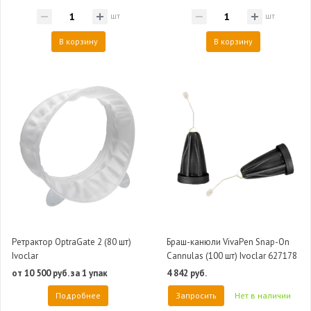
шт
шт
В корзину
В корзину
Ретрактор OptraGate 2 (80 шт)
Браш-канюли VivaPen Snap-On
Ivoclar
Cannulas (100 шт) Ivoclar 627178
от 10 500 руб. за 1 упак
4 842 руб.
Подробнее
Запросить
Нет в наличии