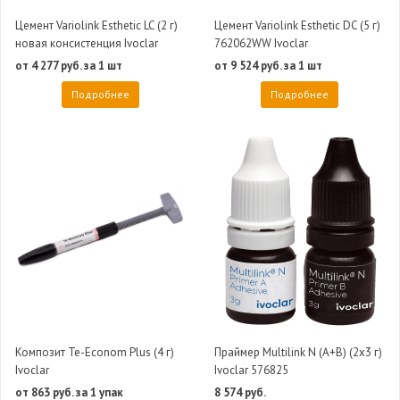
Цемент Variolink Esthetic LC (2 г)
Цемент Variolink Esthetic DC (5 г)
новая консистенция Ivoclar
762062WW Ivoclar
от 4 277 руб. за 1 шт
от 9 524 руб. за 1 шт
Подробнее
Подробнее
Композит Te-Econom Plus (4 г)
Праймер Multilink N (A+B) (2x3 г)
Ivoclar
Ivoclar 576825
от 863 руб. за 1 упак
8 574 руб.