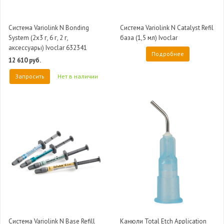
Система Variolink N Bonding
Система Variolink N Catalyst Refil
System (2х3 г, 6 г, 2 г,
база (1,5 мл) Ivoclar
аксессуары) Ivoclar 632341
Подробнее
12 610 руб.
Запросить
Нет в наличии
Система Variolink N Base Refill
Канюли Total Etch Application